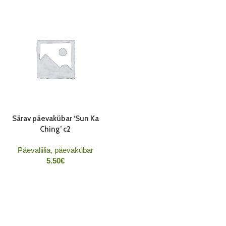
Särav päevakübar ‘Sun Ka
Ching’ c2
Päevaliilia, päevakübar
5.50
€