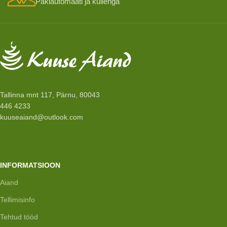
Pakiautomaati ja kulleriga
Tallinna mnt 117, Pärnu, 80043
446 4233
kuuseaiand@outlook.com
INFORMATSIOON
Aiand
Tellimisinfo
Tehtud tööd