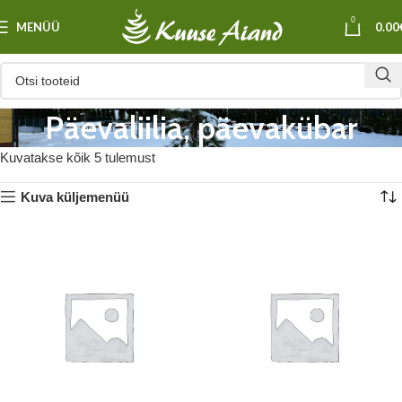
0
MENÜÜ
0.00
Päevaliilia, päevakübar
Kuvatakse kõik 5 tulemust
Kuva küljemenüü