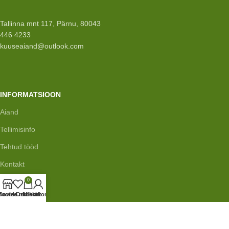
Tallinna mnt 117, Pärnu, 80043
446 4233
kuuseaiand@outlook.com
INFORMATSIOON
Aiand
Tellimisinfo
Tehtud tööd
Kontakt
0
oovide nimekiri
Tooted
Ostukorv
Minu konto