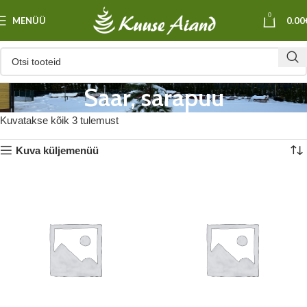
0
MENÜÜ
0.00
Saar, sarapuu
Kuvatakse kõik 3 tulemust
Kuva küljemenüü